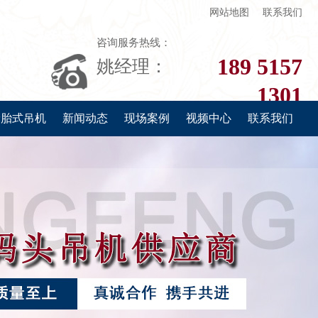
网站地图
联系我们
咨询服务热线：
189 5157
姚经理：
1301
轮胎式吊机
新闻动态
现场案例
视频中心
联系我们