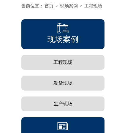
当前位置：
首页
>
现场案例
>
工程现场
现场案例
工程现场
发货现场
生产现场