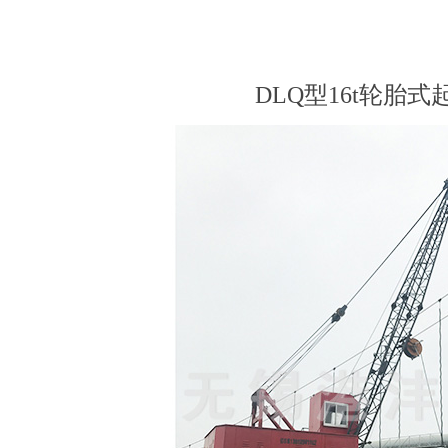
DLQ型16t轮胎式