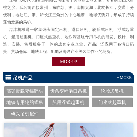
无锡市港沣机械制造有限公司坐落于美丽的太湖之滨，著名的阳山水蜜
桃之乡。我公司西接常州，东临苏、沪，南拥太湖，北枕长江，交通十分
便利，地处江、浙、沪长江三角洲的中心地带，地域优势好，形成了持续
蓬勃发展的局势。
港沣机械是一家集码头固定吊机、港口吊机、轮胎式吊机、浮式起重
机、船用起重机、门座式起重机、地铁深基坑专用吊机的研发、设计、制
造、安装、售后服务于一体的成套专业企业。产品广泛应用于各港口码
头、货场仓库、地铁工程、船舶及海洋产业等装卸作业的场所。
MORE
吊机产品
+ MORE
高架带载变幅码头
齿条变幅港口吊机
轮胎式吊机
固定吊机
地铁专用轮胎式吊
船用浮式起重机
门座式起重机
机
码头吊机配件