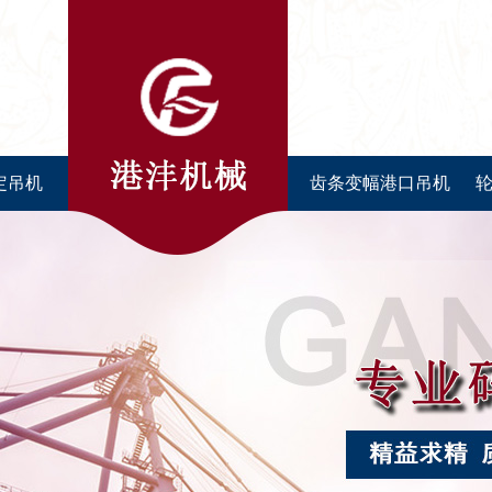
定吊机
齿条变幅港口吊机