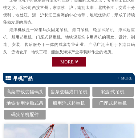
无锡市港沣机械制造有限公司坐落于美丽的太湖之滨，著名的阳山水蜜
桃之乡。我公司西接常州，东临苏、沪，南拥太湖，北枕长江，交通十分
便利，地处江、浙、沪长江三角洲的中心地带，地域优势好，形成了持续
蓬勃发展的局势。
港沣机械是一家集码头固定吊机、港口吊机、轮胎式吊机、浮式起重
机、船用起重机、门座式起重机、地铁深基坑专用吊机的研发、设计、制
造、安装、售后服务于一体的成套专业企业。产品广泛应用于各港口码
头、货场仓库、地铁工程、船舶及海洋产业等装卸作业的场所。
MORE
吊机产品
+ MORE
高架带载变幅码头
齿条变幅港口吊机
轮胎式吊机
固定吊机
地铁专用轮胎式吊
船用浮式起重机
门座式起重机
机
码头吊机配件