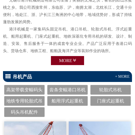
无锡市港沣机械制造有限公司坐落于美丽的太湖之滨，著名的阳山水蜜
桃之乡。我公司西接常州，东临苏、沪，南拥太湖，北枕长江，交通十分
便利，地处江、浙、沪长江三角洲的中心地带，地域优势好，形成了持续
蓬勃发展的局势。
港沣机械是一家集码头固定吊机、港口吊机、轮胎式吊机、浮式起重
机、船用起重机、门座式起重机、地铁深基坑专用吊机的研发、设计、制
造、安装、售后服务于一体的成套专业企业。产品广泛应用于各港口码
头、货场仓库、地铁工程、船舶及海洋产业等装卸作业的场所。
MORE
吊机产品
+ MORE
高架带载变幅码头
齿条变幅港口吊机
轮胎式吊机
固定吊机
地铁专用轮胎式吊
船用浮式起重机
门座式起重机
机
码头吊机配件